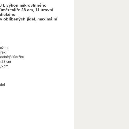
0 l, výkon mikrovlnného
měr talíře 28 cm, 11 úrovní
atického
v oblíbených jídel, maximální
W
režimu
ířek
snadnější údržbu
m 28 cm
4,5 cm
ídel