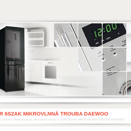
R 6S2AK MIKROVLNNÁ TROUBA DAEWOO
í stránka
>
Monofunkční mikrovlnné trouby
>
KOR 6S2AK MIKROVLNNÁ TROUBA DAEWOO