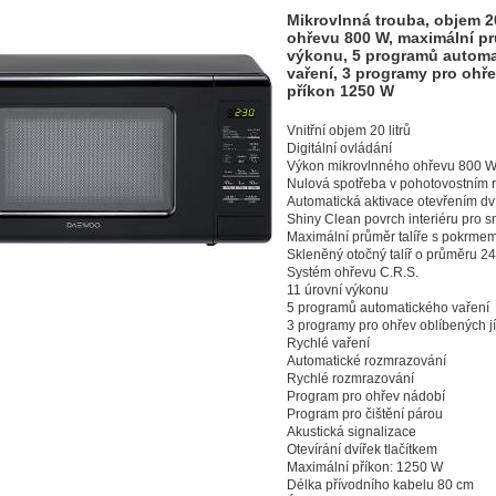
Mikrovlnná trouba, objem 2
ohřevu 800 W, maximální prů
výkonu, 5 programů autom
vaření, 3 programy pro ohře
příkon 1250 W
Vnitřní objem 20 litrů
Digitální ovládání
Výkon mikrovlnného ohřevu 800 
Nulová spotřeba v pohotovostním 
Automatická aktivace otevřením dv
Shiny Clean povrch interiéru pro 
Maximální průměr talíře s pokrme
Skleněný otočný talíř o průměru 2
Systém ohřevu C.R.S.
11 úrovní výkonu
5 programů automatického vaření
3 programy pro ohřev oblíbených j
Rychlé vaření
Automatické rozmrazování
Rychlé rozmrazování
Program pro ohřev nádobí
Program pro čištění párou
Akustická signalizace
Otevírání dvířek tlačítkem
Maximální příkon: 1250 W
Délka přívodního kabelu 80 cm