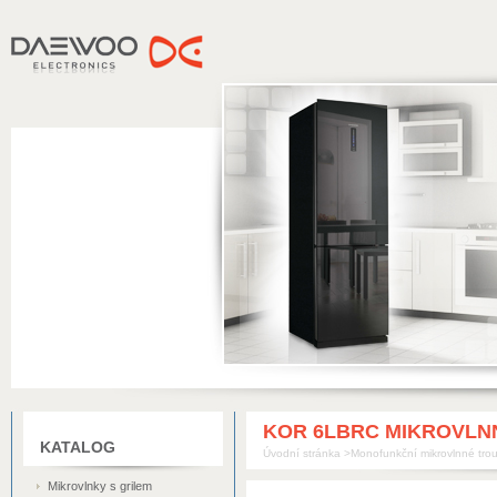
DAEWOO
KOR 6LBRC MIKROVL
KATALOG
Úvodní stránka
>
Monofunkční mikrovlnné tro
Mikrovlnky s grilem