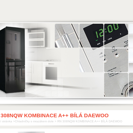
 308NQW KOMBINACE A++ BÍLÁ DAEWOO
í stránka
>
Chladničky s mrazákem dole
>
RN 308NQW KOMBINACE A++ BÍLÁ DAEWOO