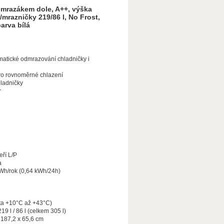
mrazákem dole, A++, výška
mrazničky 219/86 l, No Frost,
arva bílá
matické odmrazování chladničky i
pro rovnoměrné chlazení
hladničky
r
ří L/P
a
kWh/rok (0,64 kWh/24h)
lota +10°C až +43°C)
19 l / 86 l (celkem 305 l)
 187,2 x 65,6 cm