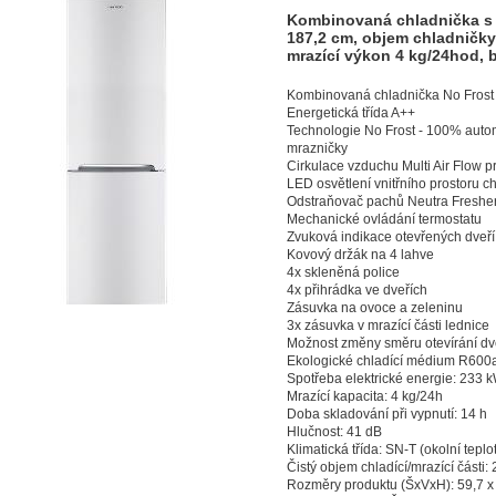
Kombinovaná chladnička s 
187,2 cm, objem chladničky/
mrazící výkon 4 kg/24hod, b
Kombinovaná chladnička No Frost
Energetická třída A++
Technologie No Frost - 100% auto
mrazničky
Cirkulace vzduchu Multi Air Flow 
LED osvětlení vnitřního prostoru c
Odstraňovač pachů Neutra Freshe
Mechanické ovládání termostatu
Zvuková indikace otevřených dveří
Kovový držák na 4 lahve
4x skleněná police
4x přihrádka ve dveřích
Zásuvka na ovoce a zeleninu
3x zásuvka v mrazící části lednice
Možnost změny směru otevírání dve
Ekologické chladící médium R600
Spotřeba elektrické energie: 233 
Mrazící kapacita: 4 kg/24h
Doba skladování při vypnutí: 14 h
Hlučnost: 41 dB
Klimatická třída: SN-T (okolní tep
Čistý objem chladící/mrazící části: 2
Rozměry produktu (ŠxVxH): 59,7 x