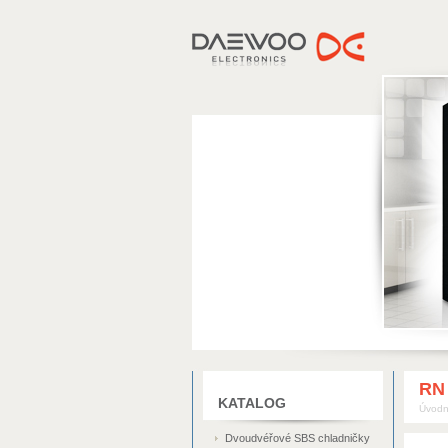
DAEWOO
RN
KATALOG
Úvodn
Dvoudvéřové SBS chladničky